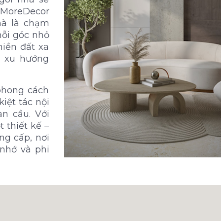
 MoreDecor
mà là chạm
mỗi góc nhỏ
iền đất xa
g xu hướng
phong cách
iệt tác nội
n cầu. Với
 thiết kế –
g cấp, nơi
nhớ và phi