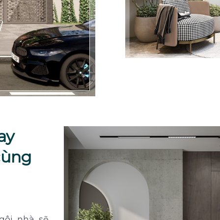
ay
cùng
gôi nhà sẽ