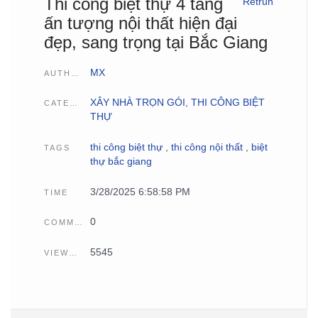
Thi công biệt thự 4 tầng
Retrun
ấn tượng nội thất hiện đại
đẹp, sang trọng tại Bắc Giang
MX
AUTHOR
XÂY NHÀ TRỌN GÓI
,
THI CÔNG BIỆT
CATEGORIES
THỰ
thi công biệt thự
,
thi công nội thất
,
biệt
TAGS
thự bắc giang
3/28/2025 6:58:58 PM
TIME
0
COMMENTS
5545
VIEWCOUNT